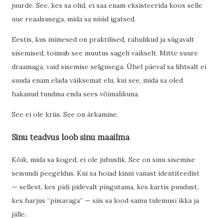
juurde. See, kes sa olid, ei saa enam eksisteerida koos selle
uue reaalsusega, mida sa nüüd igatsed.
Eestis, kus inimesed on praktilised, rahulikud ja sügavalt
sisemised, toimub see muutus sageli vaikselt. Mitte suure
draamaga, vaid sisemise selgusega. Ühel päeval sa lihtsalt ei
suuda enam elada väiksemat elu, kui see, mida sa oled
hakanud tundma enda sees võimalikuna.
See ei ole kriis. See on ärkamine.
Sinu teadvus loob sinu maailma
Kõik, mida sa koged, ei ole juhuslik. See on sinu sisemise
seisundi peegeldus. Kui sa hoiad kinni vanast identiteedist
— sellest, kes pidi pidevalt pingutama, kes kartis puudust,
kes harjus “piisavaga” — siis sa lood samu tulemusi ikka ja
jälle.