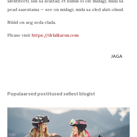
identiteeti, siis sa avastad, et küllus ei ole midagi, mida sa
pead saavutama — see on midagi, mida sa oled alati olnud.
Nüüd on aeg seda elada.
Please visit
https://drlalkarun.com
JAGA
Populaarsed postitused sellest blogist