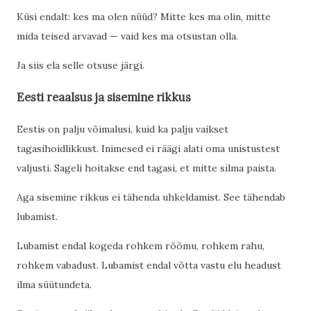
Küsi endalt: kes ma olen nüüd? Mitte kes ma olin, mitte
mida teised arvavad — vaid kes ma otsustan olla.
Ja siis ela selle otsuse järgi.
Eesti reaalsus ja sisemine rikkus
Eestis on palju võimalusi, kuid ka palju vaikset
tagasihoidlikkust. Inimesed ei räägi alati oma unistustest
valjusti. Sageli hoitakse end tagasi, et mitte silma paista.
Aga sisemine rikkus ei tähenda uhkeldamist. See tähendab
lubamist.
Lubamist endal kogeda rohkem rõõmu, rohkem rahu,
rohkem vabadust. Lubamist endal võtta vastu elu headust
ilma süütundeta.