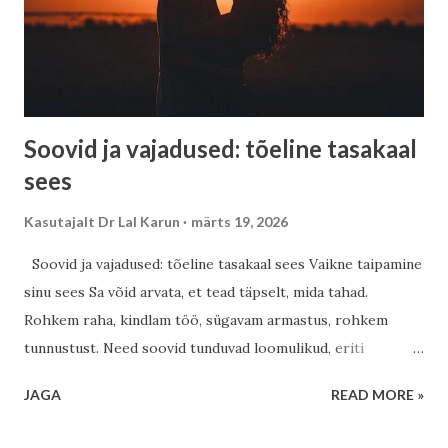
me läheme. Eesti rahu ja sisemine vaikus Eestlane on oma
loomult vaikne vaatleja. Metsad, rabad ja meri on õpetanud
sind kuulama vaikust. Ja selles vaikuses on peidus suur
jõud....
Soovid ja vajadused: tõeline tasakaal
sees
Kasutajalt
Dr Lal Karun
märts 19, 2026
Soovid ja vajadused: tõeline tasakaal sees Vaikne taipamine
sinu sees Sa võid arvata, et tead täpselt, mida tahad.
Rohkem raha, kindlam töö, sügavam armastus, rohkem
tunnustust. Need soovid tunduvad loomulikud, eriti
ühiskonnas, kus hinnatakse stabiilsust, ettevaatlikkust ja
JAGA
READ MORE »
järjepidevat edenemist. Eestis on tugev tööeetika ja vaikne
visadus, kuid sageli peitub selle all ka sisemine pinge –