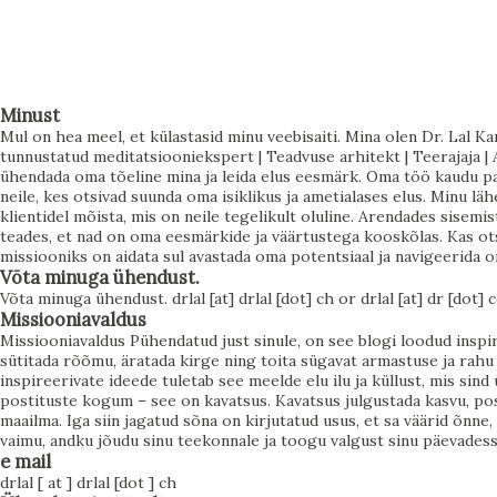
tunne, et alati peab püüdlema millegi enama poole. Aga
kuula nüüd hoolikalt: see, mida sa tahad, ei ole alati see,
mida sa tegelikult vajad. See ei tähenda, et su soovid oleksid
valed. See tähendab, et nende taga on sügavam kutse –
Minust
Mul on hea meel, et külastasid minu veebisaiti. Mina olen Dr. Lal Ka
sisemine vajadus, mis ootab avastamist. Ja kui sa õpid seda
tunnustatud meditatsiooniekspert | Teadvuse arhitekt | Teerajaja | A
kuulama, hakkab su elu liikuma kerguse, voolamise ja
ühendada oma tõeline mina ja leida elus eesmärk. Oma töö kaudu pa
neile, kes otsivad suunda oma isiklikus ja ametialases elus. Minu l
külluse suunas. Soovi ja vajaduse erinevus Soov tekib sageli
klientidel mõista, mis on neile tegelikult oluline. Arendades sisemis
välisest maailmast. Sa näed, mida teised saavutavad, mida
teades, et nad on oma eesmärkide ja väärtustega kooskõlas. Kas ots
missiooniks on aidata sul avastada oma potentsiaal ja navigeerida 
ühiskond väärtustab, ja lood endale eesmärke selle põhjal.
Võta minuga ühendust.
Sa tahad rohkem, sest sulle on õpetatud, et rohkem
Võta minuga ühendust. drlal [at] drlal [dot] ch or drlal [at] dr [dot]
Missiooniavaldus
tähendab parem. Vaj...
Missiooniavaldus Pühendatud just sinule, on see blogi loodud insp
sütitada rõõmu, äratada kirge ning toita sügavat armastuse ja rahu t
inspireerivate ideede tuletab see meelde elu ilu ja küllust, mis sin
postituste kogum – see on kavatsus. Kavatsus julgustada kasvu, posi
maailma. Iga siin jagatud sõna on kirjutatud usus, et sa väärid õnne
vaimu, andku jõudu sinu teekonnale ja toogu valgust sinu päevadesse 
e mail
drlal [ at ] drlal [dot ] ch