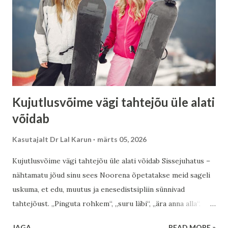
Kujutlusvõime vägi tahtejõu üle alati
võidab
Kasutajalt
Dr Lal Karun
märts 05, 2026
Kujutlusvõime vägi tahtejõu üle alati võidab Sissejuhatus –
nähtamatu jõud sinu sees Noorena õpetatakse meid sageli
uskuma, et edu, muutus ja enesedistsipliin sünnivad
tahtejõust. „Pinguta rohkem“, „suru läbi“, „ära anna alla“.
Kuid vaimne ja müstiline tarkus osutab millelegi sügavamale
JAGA
READ MORE »