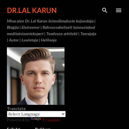
Otse põ
DR.LAL KARUN
Mina olen Dr. Lal Karun Inimvõimaluste kujundaja |
Blogija | Elutreener | Rahvusvaheliselt tunnustatud
meditatsiooniekspert | Teadvuse arhitekt | Teerajaja
| Autor | Luuletaja | Helilooja
Translate
Powered by
Translate