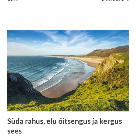
ja vaiksemale: alati võidab kujutlusvõime tahtejõu üle, ilma
eranditeta . See ei tähenda, et tahe oleks kasutu. See
tähendab, et tahe on pime ilma kujutluseta. Kujutlus loob
suuna, tahe järgneb. Kui need kaks on vastuolus, võidab alati
see, mida su sisemine pilt toidab. Mis on kujutlusvõime
tegelikult Kujutlusvõime ei ole lihtsalt fantaasia või
unistamine. See on sisemine keel, mille kaudu teadvus
suhtleb kehaga ja eluga. Kõik, mida sa sügaval sisimas pead
võimalikuks, tõeliseks või vältimatuks, on kujutlus. Kujutlus
ei küsi luba. Ta töötab pidevalt, ka siis, kui sa seda ei märka.
Ja just seetõttu on ta nii võimas. Tahtejõu piirid Tahtejõud
on pingutus. See on otsus sundida end tegema midagi
hoolimata s...
Süda rahus, elu õitsengus ja kergus
sees