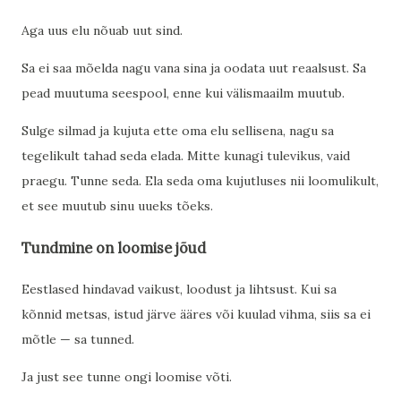
Aga uus elu nõuab uut sind.
Sa ei saa mõelda nagu vana sina ja oodata uut reaalsust. Sa
pead muutuma seespool, enne kui välismaailm muutub.
Sulge silmad ja kujuta ette oma elu sellisena, nagu sa
tegelikult tahad seda elada. Mitte kunagi tulevikus, vaid
praegu. Tunne seda. Ela seda oma kujutluses nii loomulikult,
et see muutub sinu uueks tõeks.
Tundmine on loomise jõud
Eestlased hindavad vaikust, loodust ja lihtsust. Kui sa
kõnnid metsas, istud järve ääres või kuulad vihma, siis sa ei
mõtle — sa tunned.
Ja just see tunne ongi loomise võti.