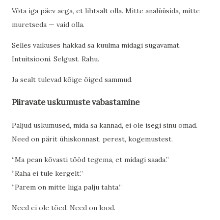
Võta iga päev aega, et lihtsalt olla. Mitte analüüsida, mitte
muretseda — vaid olla.
Selles vaikuses hakkad sa kuulma midagi sügavamat.
Intuitsiooni. Selgust. Rahu.
Ja sealt tulevad kõige õiged sammud.
Piiravate uskumuste vabastamine
Paljud uskumused, mida sa kannad, ei ole isegi sinu omad.
Need on pärit ühiskonnast, perest, kogemustest.
“Ma pean kõvasti tööd tegema, et midagi saada.”
“Raha ei tule kergelt.”
“Parem on mitte liiga palju tahta.”
Need ei ole tõed. Need on lood.