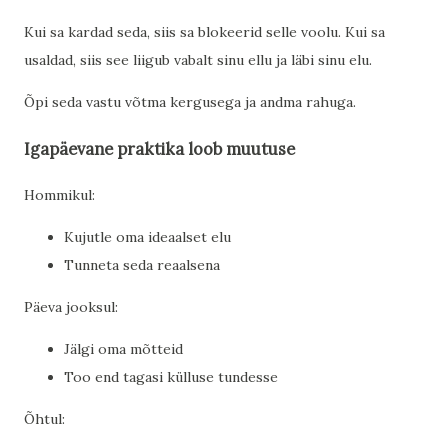
Kui sa kardad seda, siis sa blokeerid selle voolu. Kui sa
usaldad, siis see liigub vabalt sinu ellu ja läbi sinu elu.
Õpi seda vastu võtma kergusega ja andma rahuga.
Igapäevane praktika loob muutuse
Hommikul:
Kujutle oma ideaalset elu
Tunneta seda reaalsena
Päeva jooksul:
Jälgi oma mõtteid
Too end tagasi külluse tundesse
Õhtul: