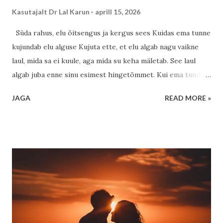
Kasutajalt
Dr Lal Karun
aprill 15, 2026
Süda rahus, elu õitsengus ja kergus sees Kuidas ema tunne
kujundab elu alguse Kujuta ette, et elu algab nagu vaikne
laul, mida sa ei kuule, aga mida su keha mäletab. See laul
algab juba enne sinu esimest hingetõmmet. Kui ema tundis
end turvaliselt, hoituna ja armastatuna, siis see tunne ei
JAGA
READ MORE »
jäänud ainult tema südamesse – see voolas läbi tema keha ja
jõudis ka sinuni. See ei ole midagi müstilist ja samas on see
täiesti müstiline. Keha keemia, hormoonid, energia – kõik
need loovad silla ema ja lapse vahel. Kui ema naeris,
rahunes, tundis tänulikkust, siis see muutus sinu jaoks nagu
soe tekk külmal talveõhtul. Kui aga ema koges stressi,
hirmu või ebakindlust, siis kandus ka see edasi, nagu tuul,
mis vahel ukse vahelt sisse puhub. Aga siin tuleb esimene
hea uudis: see, kust me tuleme, ei pea määrama seda, kuhu