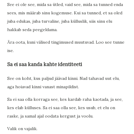
See ei ole see, mida sa ütled, vaid see, mida sa tunned enda
sees, mis määrab sinu kogemuse. Kui sa tunned, et sa oled
juba edukas, juba turvaline, juba külluslik, siis sinu elu
hakkab seda peegeldama.
Ära oota, kuni välised tingimused muutuvad. Loo see tunne
ise.
Sa ei saa kanda kahte identiteeti
See on koht, kus paljud jäävad kinni. Nad tahavad uut elu,
aga hoiavad kinni vanast minapildist.
Sa ei saa olla korraga see, kes kardab raha kaotada, ja see,
kes elab külluses. Sa ei saa olla see, kes usub, et elu on
raske, ja samal ajal oodata kergust ja voolu.
Valik on vajalik.