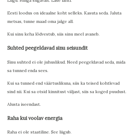
Liigu. Hinga sügavalt. Lase lahti.
Eesti loodus on ideaalne koht selleks. Kasuta seda. Jaluta
metsas, tunne maad oma jalge all.
Kui sinu keha lõdvestub, siis sinu meel avaneb.
Suhted peegeldavad sinu seisundit
Sinu suhted ei ole juhuslikud. Need peegeldavad seda, mida
sa tunned enda sees.
Kui sa tunned end väärtuslikuna, siis ka teised kohtlevad
sind nii. Kui sa otsid kinnitust väljast, siis sa koged puudust.
Alusta iseendast.
Raha kui voolav energia
Raha ei ole staatiline. See liigub.