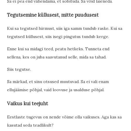
Sa ei pea end vähendama, et sobituda. Sa võid laieneda.
Tegutsemine küllusest, mitte puudusest
Kui sa tegutsed hirmust, siis iga samm tundub raske. Kui sa
tegutsed küllusest, siis isegi pingutus tundub kerge.
Enne kui sa midagi teed, peatu hetkeks. Tunneta end
sellena, kes on juba saavutanud selle, mida sa tahad.
Siis tegutse.
Sa märkad, et sinu otsused muutuvad. Sa ei vali enam
ellujäämise põhjal, vaid loovuse ja usalduse põhjal.
Vaikus kui teejuht
Eestlaste tugevus on nende võime olla vaikuses. Aga kas sa
kasutad seda teadlikult?