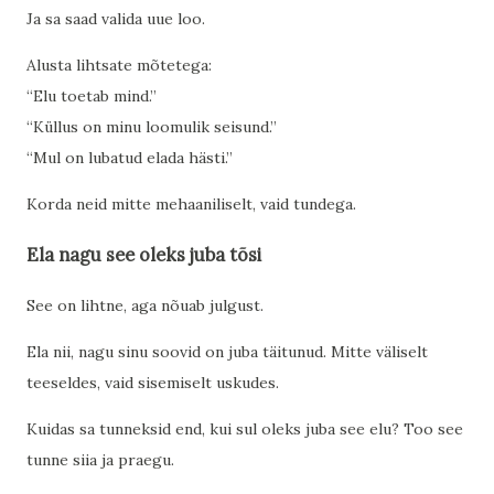
Ja sa saad valida uue loo.
Alusta lihtsate mõtetega:
“Elu toetab mind.”
“Küllus on minu loomulik seisund.”
“Mul on lubatud elada hästi.”
Korda neid mitte mehaaniliselt, vaid tundega.
Ela nagu see oleks juba tõsi
See on lihtne, aga nõuab julgust.
Ela nii, nagu sinu soovid on juba täitunud. Mitte väliselt
teeseldes, vaid sisemiselt uskudes.
Kuidas sa tunneksid end, kui sul oleks juba see elu? Too see
tunne siia ja praegu.