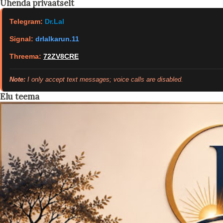
Ühenda privaatselt
Telegram:
Dr.Lal
Signal:
drlalkarun.11
Threema:
72ZV8CRE
Note:
I only accept text messages; voice calls are disabled.
Elu teema