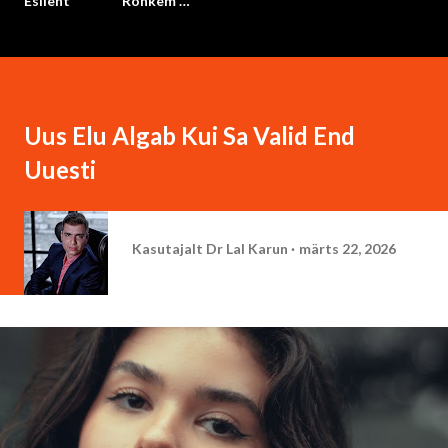
Esileht
Rohkem …
Uus Elu Algab Kui Sa Valid End
Uuesti
Kasutajalt
Dr Lal Karun
märts 22, 2026