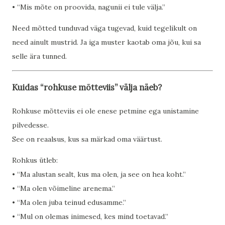
• “Mis mõte on proovida, nagunii ei tule välja.”
Need mõtted tunduvad väga tugevad, kuid tegelikult on
need ainult mustrid. Ja iga muster kaotab oma jõu, kui sa
selle ära tunned.
Kuidas “rohkuse mõtteviis” välja näeb?
Rohkuse mõtteviis ei ole enese petmine ega unistamine
pilvedesse.
See on reaalsus, kus sa märkad oma väärtust.
Rohkus ütleb:
• “Ma alustan sealt, kus ma olen, ja see on hea koht.”
• “Ma olen võimeline arenema.”
• “Ma olen juba teinud edusamme.”
• “Mul on olemas inimesed, kes mind toetavad.”