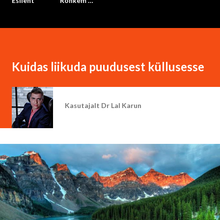
Esileht
Rohkem …
Kuidas liikuda puudusest küllusesse
Kasutajalt
Dr Lal Karun