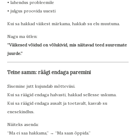
• lahendus probleemile
• julgus proovida uuesti
Kui sa hakkad väikest märkama, hakkab su elu muutuma.
Nagu ma ütlen:
“Väikesed võidud on võlukivid, mis näitavad teed suuremate
juurde.”
Teine samm: räägi endaga paremini
Sisemine jutt kujundab mõtteviisi.
Kui sa räägid endaga halvasti, hakkad sellesse uskuma.
Kui sa räägid endaga ausalt ja toetavalt, kasvab su
enesekindlus.
Näiteks asenda:
“Ma ei saa hakkama,” → “Ma saan õppida.”