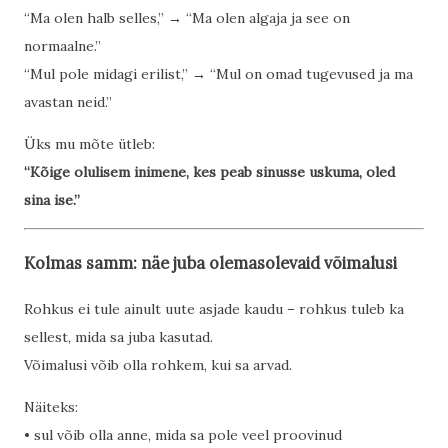
“Ma olen halb selles,” → “Ma olen algaja ja see on
normaalne.”
“Mul pole midagi erilist,” → “Mul on omad tugevused ja ma
avastan neid.”
Üks mu mõte ütleb:
“Kõige olulisem inimene, kes peab sinusse uskuma, oled
sina ise.”
Kolmas samm: näe juba olemasolevaid võimalusi
Rohkus ei tule ainult uute asjade kaudu – rohkus tuleb ka
sellest, mida sa juba kasutad.
Võimalusi võib olla rohkem, kui sa arvad.
Näiteks:
• sul võib olla anne, mida sa pole veel proovinud