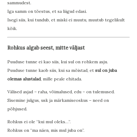
sammudest.
Iga samm on tõestus, et sa liigud edasi.
Isegi siis, kui tundub, et miski ei muutu, muutub tegelikult
kõik.
Rohkus algab seest, mitte väljast
Puuduse tunne ei kao siis, kui sul on rohkem asju.
Puuduse tunne kaob siis, kui sa mõistad, et
sul on juba
olemas alustalad
, mille peale ehitada.
Välised asjad – raha, võimalused, edu – on tulemused.
Sisemine julgus, usk ja märkamiseoskus – need on
põhjused.
Rohkus ei ole “kui mul oleks…”.
Rohkus on “ma näen, mis mul juba on”.