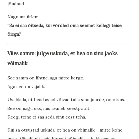
jõudnud.
Nagu ma ütlen:
“Sa ei saa õitseda, kui võrdled oma seemet kellegi teise
õiega.”
Viies samm: julge uskuda, et hea on sinu jaoks
võimalik
See samm on lihtne, aga mitte kerge.
Aga see on vajalik.
Usaldada, et head asjad võivad tulla sinu juurde, on otsus.
See on nagu uks, mis avaneb seestpoolt.
Keegi teine ei saa seda sinu eest teha.
Kui sa otsustad uskuda, et hea on võimalik – mitte kohe,
mitte täiuslikult, vaid lihtsalt võimalik –, hakkavad su