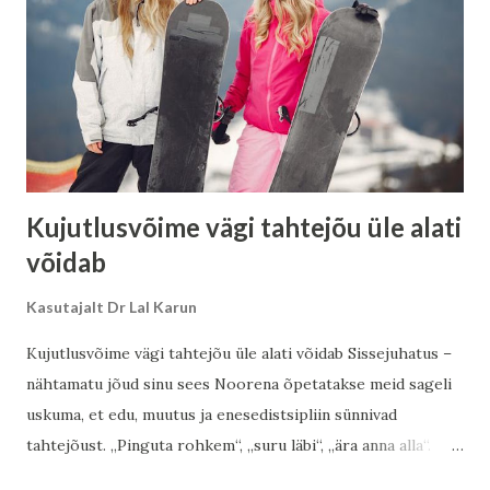
Kujutlusvõime vägi tahtejõu üle alati
võidab
Kasutajalt
Dr Lal Karun
Kujutlusvõime vägi tahtejõu üle alati võidab Sissejuhatus –
nähtamatu jõud sinu sees Noorena õpetatakse meid sageli
uskuma, et edu, muutus ja enesedistsipliin sünnivad
tahtejõust. „Pinguta rohkem“, „suru läbi“, „ära anna alla“.
Kuid vaimne ja müstiline tarkus osutab millelegi sügavamale