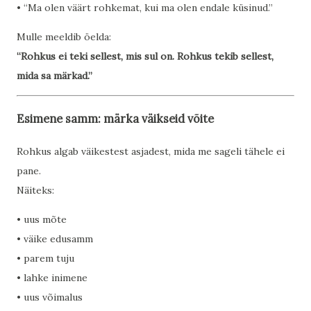
• “Ma olen väärt rohkemat, kui ma olen endale küsinud.”
Mulle meeldib öelda:
“Rohkus ei teki sellest, mis sul on. Rohkus tekib sellest,
mida sa märkad.”
Esimene samm: märka väikseid võite
Rohkus algab väikestest asjadest, mida me sageli tähele ei
pane.
Näiteks:
• uus mõte
• väike edusamm
• parem tuju
• lahke inimene
• uus võimalus