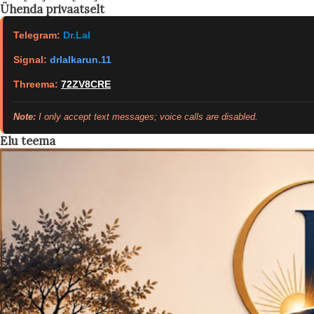
Ühenda privaatselt
Telegram:
Dr.Lal
Signal:
drlalkarun.11
Threema:
72ZV8CRE
Note:
I only accept text messages; voice calls are disabled.
Elu teema