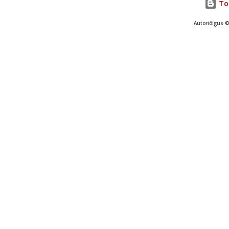
Toe
Autoriõigus ©