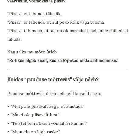
väärtuslik, võimekas ja piisav
.
“Piisav” ei tähenda täiuslik.
“Piisav” ei tähenda, et sul peab kõik välja tulema.
“Piisav” tähendab, et sul on olemas alustalad, mille abil edasi
liikuda.
Nagu üks mu mõte ütleb:
“Rohkus algab sealt, kus sa lõpetad enda alahindamise.”
Kuidas “puuduse mõtteviis” välja näeb?
Puuduse mõtteviis ütleb selliseid lauseid nagu:
• “Mul pole piisavalt aega, et alustada.”
• “Ma ei ole piisavalt hea.”
• “Teistel on rohkem võimalusi kui mul.”
• “Minu elu on liiga raske.”