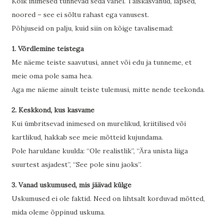
Kõik inimesed tunnevad seda vahel. Täiskasvanud, lapsed,
noored – see ei sõltu rahast ega vanusest.
Põhjuseid on palju, kuid siin on kõige tavalisemad:
1. Võrdlemine teistega
Me näeme teiste saavutusi, annet või edu ja tunneme, et
meie oma pole sama hea.
Aga me näeme ainult teiste tulemusi, mitte nende teekonda.
2. Keskkond, kus kasvame
Kui ümbritsevad inimesed on murelikud, kriitilised või
kartlikud, hakkab see meie mõtteid kujundama.
Pole haruldane kuulda: “Ole realistlik”, “Ära unista liiga
suurtest asjadest”, “See pole sinu jaoks”.
3. Vanad uskumused, mis jäävad külge
Uskumused ei ole faktid. Need on lihtsalt korduvad mõtted,
mida oleme õppinud uskuma.