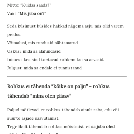
Mitte: “Kuidas saada?”
Vaid:
“Mis juba on?”
Seda küsimust küsides hakkad nägema asju, mis olid varem
peidus.
Võimalusi, mis tundusid nähtamatud.
Oskusi, mida sa alahindasid.
Inimesi, kes sind toetavad rohkem kui sa arvasid.
Julgust, mida sa endale ei tunnistanud.
Rohkus ei tähenda “kõike on palju” – rohkus
tähendab “mina olen piisav”
Paljud mõtlevad, et rohkus tähendab ainult raha, edu või
suurte asjade saavutamist.
Tegelikult tähendab rohkus mõistmist, et
sa juba oled