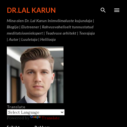
Otse põ
DR.LAL KARUN
Mina olen Dr. Lal Karun Inimvõimaluste kujundaja |
Blogija | Elutreener | Rahvusvaheliselt tunnustatud
meditatsiooniekspert | Teadvuse arhitekt | Teerajaja
| Autor | Luuletaja | Helilooja
Translate
Powered by
Translate