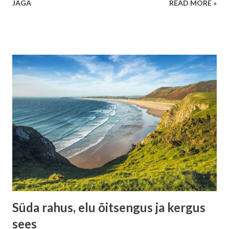
JAGA
READ MORE »
ja vaiksemale: alati võidab kujutlusvõime tahtejõu üle, ilma
eranditeta . See ei tähenda, et tahe oleks kasutu. See
tähendab, et tahe on pime ilma kujutluseta. Kujutlus loob
suuna, tahe järgneb. Kui need kaks on vastuolus, võidab alati
see, mida su sisemine pilt toidab. Mis on kujutlusvõime
tegelikult Kujutlusvõime ei ole lihtsalt fantaasia või
unistamine. See on sisemine keel, mille kaudu teadvus
suhtleb kehaga ja eluga. Kõik, mida sa sügaval sisimas pead
võimalikuks, tõeliseks või vältimatuks, on kujutlus. Kujutlus
ei küsi luba. Ta töötab pidevalt, ka siis, kui sa seda ei märka.
Ja just seetõttu on ta nii võimas. Tahtejõu piirid Tahtejõud
on pingutus. See on otsus sundida end tegema midagi
hoolimata s...
Süda rahus, elu õitsengus ja kergus
sees