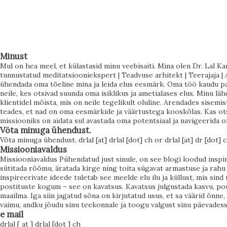
tunne, et alati peab püüdlema millegi enama poole. Aga
kuula nüüd hoolikalt: see, mida sa tahad, ei ole alati see,
mida sa tegelikult vajad. See ei tähenda, et su soovid oleksid
valed. See tähendab, et nende taga on sügavam kutse –
Minust
Mul on hea meel, et külastasid minu veebisaiti. Mina olen Dr. Lal Ka
sisemine vajadus, mis ootab avastamist. Ja kui sa õpid seda
tunnustatud meditatsiooniekspert | Teadvuse arhitekt | Teerajaja | A
kuulama, hakkab su elu liikuma kerguse, voolamise ja
ühendada oma tõeline mina ja leida elus eesmärk. Oma töö kaudu pa
neile, kes otsivad suunda oma isiklikus ja ametialases elus. Minu l
külluse suunas. Soovi ja vajaduse erinevus Soov tekib sageli
klientidel mõista, mis on neile tegelikult oluline. Arendades sisemis
välisest maailmast. Sa näed, mida teised saavutavad, mida
teades, et nad on oma eesmärkide ja väärtustega kooskõlas. Kas ots
missiooniks on aidata sul avastada oma potentsiaal ja navigeerida 
ühiskond väärtustab, ja lood endale eesmärke selle põhjal.
Võta minuga ühendust.
Sa tahad rohkem, sest sulle on õpetatud, et rohkem
Võta minuga ühendust. drlal [at] drlal [dot] ch or drlal [at] dr [dot]
Missiooniavaldus
tähendab parem. Vaj...
Missiooniavaldus Pühendatud just sinule, on see blogi loodud insp
sütitada rõõmu, äratada kirge ning toita sügavat armastuse ja rahu t
inspireerivate ideede tuletab see meelde elu ilu ja küllust, mis sin
postituste kogum – see on kavatsus. Kavatsus julgustada kasvu, posi
maailma. Iga siin jagatud sõna on kirjutatud usus, et sa väärid õnne
vaimu, andku jõudu sinu teekonnale ja toogu valgust sinu päevadesse 
e mail
drlal [ at ] drlal [dot ] ch