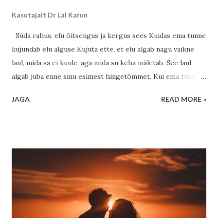
Kasutajalt
Dr Lal Karun
Süda rahus, elu õitsengus ja kergus sees Kuidas ema tunne
kujundab elu alguse Kujuta ette, et elu algab nagu vaikne
laul, mida sa ei kuule, aga mida su keha mäletab. See laul
algab juba enne sinu esimest hingetõmmet. Kui ema tundis
end turvaliselt, hoituna ja armastatuna, siis see tunne ei
JAGA
READ MORE »
jäänud ainult tema südamesse – see voolas läbi tema keha ja
jõudis ka sinuni. See ei ole midagi müstilist ja samas on see
täiesti müstiline. Keha keemia, hormoonid, energia – kõik
need loovad silla ema ja lapse vahel. Kui ema naeris,
rahunes, tundis tänulikkust, siis see muutus sinu jaoks nagu
soe tekk külmal talveõhtul. Kui aga ema koges stressi,
hirmu või ebakindlust, siis kandus ka see edasi, nagu tuul,
mis vahel ukse vahelt sisse puhub. Aga siin tuleb esimene
hea uudis: see, kust me tuleme, ei pea määrama seda, kuhu