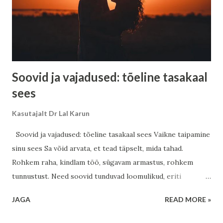
me läheme. Eesti rahu ja sisemine vaikus Eestlane on oma
loomult vaikne vaatleja. Metsad, rabad ja meri on õpetanud
sind kuulama vaikust. Ja selles vaikuses on peidus suur
jõud....
Soovid ja vajadused: tõeline tasakaal
sees
Kasutajalt
Dr Lal Karun
Soovid ja vajadused: tõeline tasakaal sees Vaikne taipamine
sinu sees Sa võid arvata, et tead täpselt, mida tahad.
Rohkem raha, kindlam töö, sügavam armastus, rohkem
tunnustust. Need soovid tunduvad loomulikud, eriti
ühiskonnas, kus hinnatakse stabiilsust, ettevaatlikkust ja
JAGA
READ MORE »
järjepidevat edenemist. Eestis on tugev tööeetika ja vaikne
visadus, kuid sageli peitub selle all ka sisemine pinge –