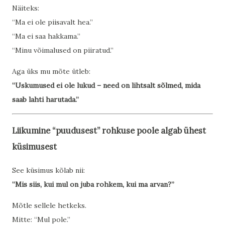
Näiteks:
“Ma ei ole piisavalt hea.”
“Ma ei saa hakkama.”
“Minu võimalused on piiratud.”
Aga üks mu mõte ütleb:
“Uskumused ei ole lukud – need on lihtsalt sõlmed, mida
saab lahti harutada.”
Liikumine “puudusest” rohkuse poole algab ühest
küsimusest
See küsimus kõlab nii:
“Mis siis, kui mul on juba rohkem, kui ma arvan?”
Mõtle sellele hetkeks.
Mitte: “Mul pole.”