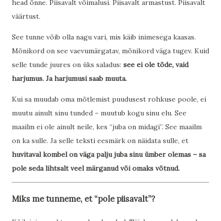
head õnne. Piisavalt võimalusi. Piisavalt armastust. Piisavalt
väärtust.
See tunne võib olla nagu vari, mis käib inimesega kaasas.
Mõnikord on see vaevumärgatav, mõnikord väga tugev. Kuid
selle tunde juures on üks saladus:
see ei ole tõde, vaid
harjumus. Ja harjumusi saab muuta.
Kui sa muudab oma mõtlemist puudusest rohkuse poole, ei
muutu ainult sinu tunded – muutub kogu sinu elu. See
maailm ei ole ainult neile, kes “juba on midagi”. See maailm
on ka sulle. Ja selle teksti eesmärk on näidata sulle, et
huvitaval kombel on väga palju juba sinu ümber olemas – sa
pole seda lihtsalt veel märganud või omaks võtnud.
Miks me tunneme, et “pole piisavalt”?