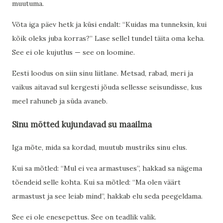
muutuma.
Võta iga päev hetk ja küsi endalt: “Kuidas ma tunneksin, kui
kõik oleks juba korras?” Lase sellel tundel täita oma keha.
See ei ole kujutlus — see on loomine.
Eesti loodus on siin sinu liitlane. Metsad, rabad, meri ja
vaikus aitavad sul kergesti jõuda sellesse seisundisse, kus
meel rahuneb ja süda avaneb.
Sinu mõtted kujundavad su maailma
Iga mõte, mida sa kordad, muutub mustriks sinu elus.
Kui sa mõtled: “Mul ei vea armastuses”, hakkad sa nägema
tõendeid selle kohta. Kui sa mõtled: “Ma olen väärt
armastust ja see leiab mind”, hakkab elu seda peegeldama.
See ei ole enesepettus. See on teadlik valik.