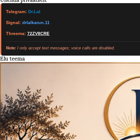
Ühenda privaatselt
Telegram:
Dr.Lal
Signal:
drlalkarun.11
Threema:
72ZV8CRE
Note:
I only accept text messages; voice calls are disabled.
Elu teema