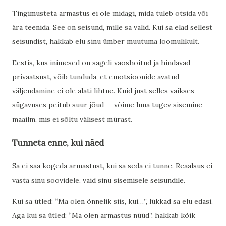
Tingimusteta armastus ei ole midagi, mida tuleb otsida või
ära teenida. See on seisund, mille sa valid. Kui sa elad sellest
seisundist, hakkab elu sinu ümber muutuma loomulikult.
Eestis, kus inimesed on sageli vaoshoitud ja hindavad
privaatsust, võib tunduda, et emotsioonide avatud
väljendamine ei ole alati lihtne. Kuid just selles vaikses
sügavuses peitub suur jõud — võime luua tugev sisemine
maailm, mis ei sõltu välisest mürast.
Tunneta enne, kui näed
Sa ei saa kogeda armastust, kui sa seda ei tunne. Reaalsus ei
vasta sinu soovidele, vaid sinu sisemisele seisundile.
Kui sa ütled: “Ma olen õnnelik siis, kui…”, lükkad sa elu edasi.
Aga kui sa ütled: “Ma olen armastus nüüd”, hakkab kõik