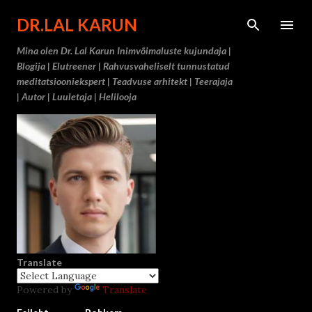
Otse põ
DR.LAL KARUN
Mina olen Dr. Lal Karun Inimvõimaluste kujundaja |
Blogija | Elutreener | Rahvusvaheliselt tunnustatud
meditatsiooniekspert | Teadvuse arhitekt | Teerajaja
| Autor | Luuletaja | Helilooja
Translate
Powered by
Translate