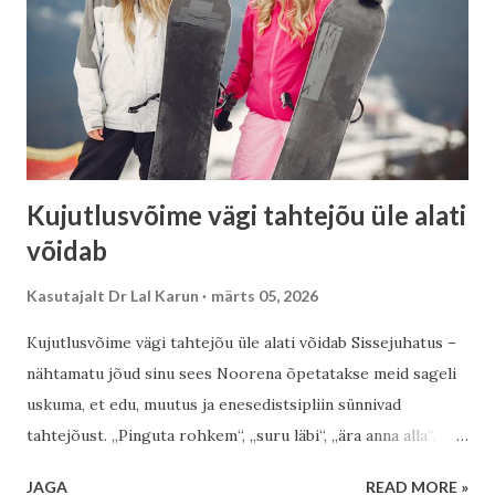
Kujutlusvõime vägi tahtejõu üle alati
võidab
Kasutajalt
Dr Lal Karun
märts 05, 2026
Kujutlusvõime vägi tahtejõu üle alati võidab Sissejuhatus –
nähtamatu jõud sinu sees Noorena õpetatakse meid sageli
uskuma, et edu, muutus ja enesedistsipliin sünnivad
tahtejõust. „Pinguta rohkem“, „suru läbi“, „ära anna alla“.
Kuid vaimne ja müstiline tarkus osutab millelegi sügavamale
JAGA
READ MORE »