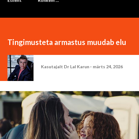
Esileht
Rohkem …
Tingimusteta armastus muudab elu
Kasutajalt
Dr Lal Karun
märts 24, 2026