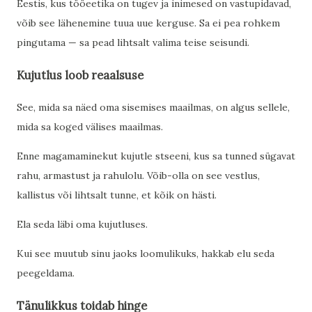
Eestis, kus tööeetika on tugev ja inimesed on vastupidavad,
võib see lähenemine tuua uue kerguse. Sa ei pea rohkem
pingutama — sa pead lihtsalt valima teise seisundi.
Kujutlus loob reaalsuse
See, mida sa näed oma sisemises maailmas, on algus sellele,
mida sa koged välises maailmas.
Enne magamaminekut kujutle stseeni, kus sa tunned sügavat
rahu, armastust ja rahulolu. Võib-olla on see vestlus,
kallistus või lihtsalt tunne, et kõik on hästi.
Ela seda läbi oma kujutluses.
Kui see muutub sinu jaoks loomulikuks, hakkab elu seda
peegeldama.
Tänulikkus toidab hinge