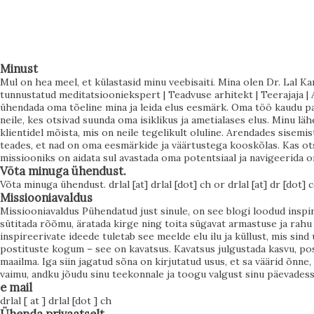
tunne, et alati peab püüdlema millegi enama poole. Aga
kuula nüüd hoolikalt: see, mida sa tahad, ei ole alati see,
mida sa tegelikult vajad. See ei tähenda, et su soovid oleksid
valed. See tähendab, et nende taga on sügavam kutse –
Minust
Mul on hea meel, et külastasid minu veebisaiti. Mina olen Dr. Lal Ka
sisemine vajadus, mis ootab avastamist. Ja kui sa õpid seda
tunnustatud meditatsiooniekspert | Teadvuse arhitekt | Teerajaja | A
kuulama, hakkab su elu liikuma kerguse, voolamise ja
ühendada oma tõeline mina ja leida elus eesmärk. Oma töö kaudu pa
neile, kes otsivad suunda oma isiklikus ja ametialases elus. Minu l
külluse suunas. Soovi ja vajaduse erinevus Soov tekib sageli
klientidel mõista, mis on neile tegelikult oluline. Arendades sisemis
välisest maailmast. Sa näed, mida teised saavutavad, mida
teades, et nad on oma eesmärkide ja väärtustega kooskõlas. Kas ots
missiooniks on aidata sul avastada oma potentsiaal ja navigeerida 
ühiskond väärtustab, ja lood endale eesmärke selle põhjal.
Võta minuga ühendust.
Sa tahad rohkem, sest sulle on õpetatud, et rohkem
Võta minuga ühendust. drlal [at] drlal [dot] ch or drlal [at] dr [dot]
Missiooniavaldus
tähendab parem. Vaj...
Missiooniavaldus Pühendatud just sinule, on see blogi loodud insp
sütitada rõõmu, äratada kirge ning toita sügavat armastuse ja rahu t
inspireerivate ideede tuletab see meelde elu ilu ja küllust, mis sin
postituste kogum – see on kavatsus. Kavatsus julgustada kasvu, posi
maailma. Iga siin jagatud sõna on kirjutatud usus, et sa väärid õnne
vaimu, andku jõudu sinu teekonnale ja toogu valgust sinu päevadesse 
e mail
drlal [ at ] drlal [dot ] ch