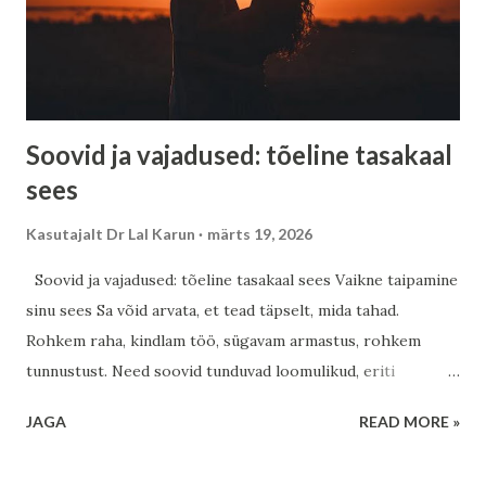
me läheme. Eesti rahu ja sisemine vaikus Eestlane on oma
loomult vaikne vaatleja. Metsad, rabad ja meri on õpetanud
sind kuulama vaikust. Ja selles vaikuses on peidus suur
jõud....
Soovid ja vajadused: tõeline tasakaal
sees
Kasutajalt
Dr Lal Karun
märts 19, 2026
Soovid ja vajadused: tõeline tasakaal sees Vaikne taipamine
sinu sees Sa võid arvata, et tead täpselt, mida tahad.
Rohkem raha, kindlam töö, sügavam armastus, rohkem
tunnustust. Need soovid tunduvad loomulikud, eriti
ühiskonnas, kus hinnatakse stabiilsust, ettevaatlikkust ja
JAGA
READ MORE »
järjepidevat edenemist. Eestis on tugev tööeetika ja vaikne
visadus, kuid sageli peitub selle all ka sisemine pinge –