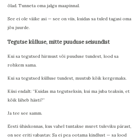
õlad. Tunneta oma jalgu maapinnal.
See ei ole väike asi — see on viis, kuidas sa tuled tagasi oma
jõu juurde.
Tegutse külluse, mitte puuduse seisundist
Kui sa tegutsed hirmust või puuduse tundest, lood sa
rohkem sama.
Kui sa tegutsed külluse tundest, muutub kõik kergemaks.
Küsi endalt: “Kuidas ma tegutseksin, kui ma juba teaksin, et
kõik läheb hästi?”
Ja tee see samm.
Eesti ühiskonnas, kus vahel tuntakse muret tuleviku pärast,
on see eriti vabastav. Sa ei pea ootama kindlust — sa lood