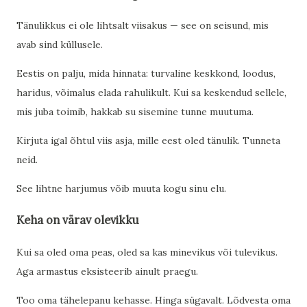
Tänulikkus ei ole lihtsalt viisakus — see on seisund, mis
avab sind küllusele.
Eestis on palju, mida hinnata: turvaline keskkond, loodus,
haridus, võimalus elada rahulikult. Kui sa keskendud sellele,
mis juba toimib, hakkab su sisemine tunne muutuma.
Kirjuta igal õhtul viis asja, mille eest oled tänulik. Tunneta
neid.
See lihtne harjumus võib muuta kogu sinu elu.
Keha on värav olevikku
Kui sa oled oma peas, oled sa kas minevikus või tulevikus.
Aga armastus eksisteerib ainult praegu.
Too oma tähelepanu kehasse. Hinga sügavalt. Lõdvesta oma