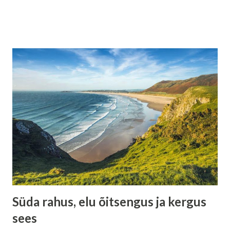
ja vaiksemale: alati võidab kujutlusvõime tahtejõu üle, ilma
eranditeta . See ei tähenda, et tahe oleks kasutu. See
tähendab, et tahe on pime ilma kujutluseta. Kujutlus loob
suuna, tahe järgneb. Kui need kaks on vastuolus, võidab alati
see, mida su sisemine pilt toidab. Mis on kujutlusvõime
tegelikult Kujutlusvõime ei ole lihtsalt fantaasia või
unistamine. See on sisemine keel, mille kaudu teadvus
suhtleb kehaga ja eluga. Kõik, mida sa sügaval sisimas pead
võimalikuks, tõeliseks või vältimatuks, on kujutlus. Kujutlus
ei küsi luba. Ta töötab pidevalt, ka siis, kui sa seda ei märka.
Ja just seetõttu on ta nii võimas. Tahtejõu piirid Tahtejõud
on pingutus. See on otsus sundida end tegema midagi
hoolimata s...
Süda rahus, elu õitsengus ja kergus
sees