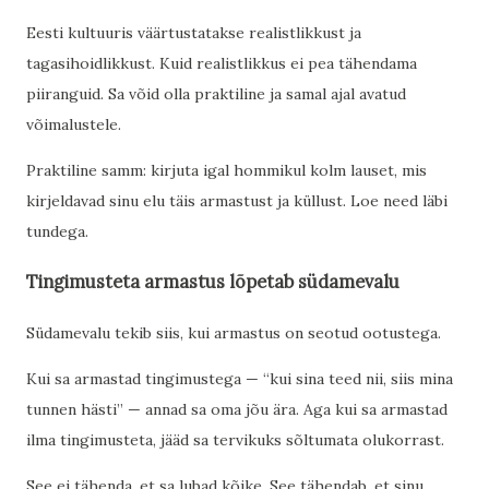
Eesti kultuuris väärtustatakse realistlikkust ja
tagasihoidlikkust. Kuid realistlikkus ei pea tähendama
piiranguid. Sa võid olla praktiline ja samal ajal avatud
võimalustele.
Praktiline samm: kirjuta igal hommikul kolm lauset, mis
kirjeldavad sinu elu täis armastust ja küllust. Loe need läbi
tundega.
Tingimusteta armastus lõpetab südamevalu
Südamevalu tekib siis, kui armastus on seotud ootustega.
Kui sa armastad tingimustega — “kui sina teed nii, siis mina
tunnen hästi” — annad sa oma jõu ära. Aga kui sa armastad
ilma tingimusteta, jääd sa tervikuks sõltumata olukorrast.
See ei tähenda, et sa lubad kõike. See tähendab, et sinu