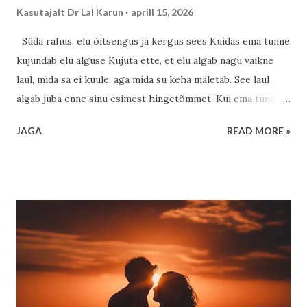
Kasutajalt
Dr Lal Karun
aprill 15, 2026
Süda rahus, elu õitsengus ja kergus sees Kuidas ema tunne
kujundab elu alguse Kujuta ette, et elu algab nagu vaikne
laul, mida sa ei kuule, aga mida su keha mäletab. See laul
algab juba enne sinu esimest hingetõmmet. Kui ema tundis
end turvaliselt, hoituna ja armastatuna, siis see tunne ei
JAGA
READ MORE »
jäänud ainult tema südamesse – see voolas läbi tema keha ja
jõudis ka sinuni. See ei ole midagi müstilist ja samas on see
täiesti müstiline. Keha keemia, hormoonid, energia – kõik
need loovad silla ema ja lapse vahel. Kui ema naeris,
rahunes, tundis tänulikkust, siis see muutus sinu jaoks nagu
soe tekk külmal talveõhtul. Kui aga ema koges stressi,
hirmu või ebakindlust, siis kandus ka see edasi, nagu tuul,
mis vahel ukse vahelt sisse puhub. Aga siin tuleb esimene
hea uudis: see, kust me tuleme, ei pea määrama seda, kuhu