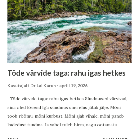
Kaasaegne elu soosib efektiivsust. Planeerimine, töö,
kohustused—kõik on paigas. Aga kas oled märganud, et
isegi hästi korraldatud päev võib jätta tühja tunde? See ei
tule sellest, et midagi on puudu väljast. See tuleb sellest, et
kohalolu on puudu seest. Väike katse Täna, kui jood kohvi
või teed, tee ainult seda. Ära vaata telefoni. Ära mõtle
järgmisele üles...
Tõde värvide taga: rahu igas hetkes
Kasutajalt
Dr Lal Karun
aprill 19, 2026
Tõde värvide taga: rahu igas hetkes Sündmused värvivad,
sina oled lõuend Iga sündmus sinu elus jätab jälje. Mõni
toob rõõmu, mõni kurbust. Mõni ajab vihale, mõni paneb
kadedust tundma. Ja vahel tuleb hirm, nagu ootamatu
sügistorm Läänemere ääres. Aga kas oled märganud – need