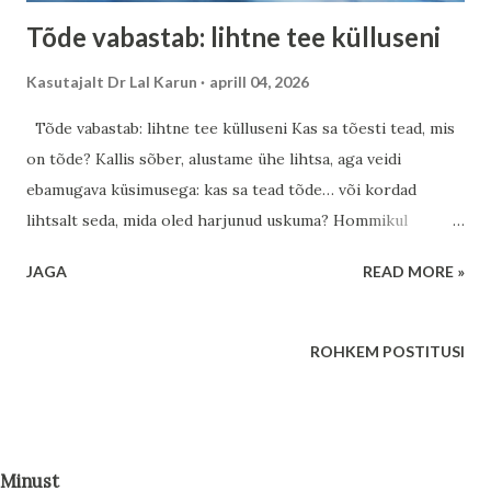
Tõde vabastab: lihtne tee külluseni
Kasutajalt
Dr Lal Karun
aprill 04, 2026
Tõde vabastab: lihtne tee külluseni Kas sa tõesti tead, mis
on tõde? Kallis sõber, alustame ühe lihtsa, aga veidi
ebamugava küsimusega: kas sa tead tõde… või kordad
lihtsalt seda, mida oled harjunud uskuma? Hommikul
ärgates võib sinu mõistus kohe alustada: “Täna tuleb raske
JAGA
READ MORE »
päev.” “Midagi ei muutu.” “Pean jälle pingutama.” Ja sina usud
seda, nagu oleks see vaieldamatu fakt. Aga mis siis, kui see
pole tõde… vaid lihtsalt vana harjumuslik mõte? Tõde ei ole
ROHKEM POSTITUSI
alati see, mida sa oled aastaid endale rääkinud. Tõde on see,
mis sind vabastab, mitte see, mis sind piirab. Tõde ei karju,
ta sosistab Eestis hinnatakse vaikust. Mets, meri, rahu. Aga
sama kehtib ka sinu sisemaailma kohta. Tõde ei tule
Minust