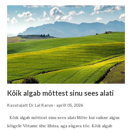
hakkab sinu heaks tööle. Mitte vastu, vaid sinu kasuks. See
ei ole luule. See on praktiline mehhanism. Sinu mõistus ei
vaidle – ta täidab Sinu mõistus on nagu väga tubli assistent.
Ta ei vaidle sinuga. Ta ei ütle: “Kas sa oled kindel?” Ta
lihtsalt võtab su mõtte ja teeb sellest tööülesande. Kui sa
ütled: “See on liiga raske” — ta vastab: “Selge, otsime
tõendeid, et see on raske.” Kui sa ütled: “Ma leian viisi” — ta
vastab: “Selge, hakkame võimalusi otsima.” Ja järsku juhtub
midagi kummalist – sa hakkad märkama ideid, inimesi ja
olukordi,...
Kõik algab mõttest sinu sees alati
Kasutajalt
Dr Lal Karun
aprill 05, 2026
Kõik algab mõttest sinu sees alati Mõte kui vaikne algus
kõigele Võtame ühe lihtsa, aga sügava tõe. Kõik algab