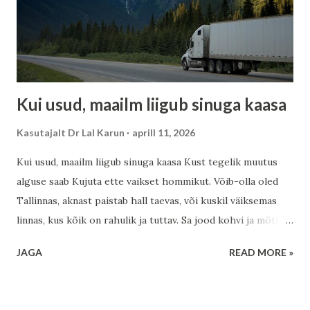
me läheme. Eesti rahu ja sisemine vaikus Eestlane on oma
loomult vaikne vaatleja. Metsad, rabad ja meri on õpetanud
sind kuulama vaikust. Ja selles vaikuses on peidus suur
jõud....
Kui usud, maailm liigub sinuga kaasa
Kasutajalt
Dr Lal Karun
aprill 11, 2026
Kui usud, maailm liigub sinuga kaasa Kust tegelik muutus
alguse saab Kujuta ette vaikset hommikut. Võib-olla oled
Tallinnas, aknast paistab hall taevas, või kuskil väiksemas
linnas, kus kõik on rahulik ja tuttav. Sa jood kohvi ja mõtled:
“Ma tahaks midagi saavutada… aga kas see on üldse
JAGA
READ MORE »
võimalik?” See küsimus ei ole nõrkus. See on algus. Aga
nüüd kuula tähelepanelikult: hetk, mil sa hakkad tõeliselt
uskuma, et sa saad hakkama, on hetk, mil sinu mõistus