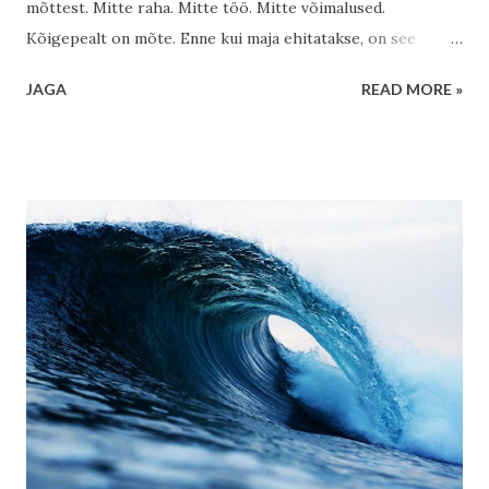
mõttest. Mitte raha. Mitte töö. Mitte võimalused.
Kõigepealt on mõte. Enne kui maja ehitatakse, on see
kellegi peas. Enne kui töökoht tekib, on see idee kujul
JAGA
READ MORE »
olemas. Enne kui sinu päev kujuneb heaks või keeruliseks…
on sinu sees mingi ootuse varjund. Ja nüüd kõige huvitavam
osa: Sa mõtled kogu aeg. Isegi siis, kui arvad, et ei mõtle.
Eesti vaikus ja sisemine maailm Eestis on midagi erilist.
Vaikus. Ruum. Võimalus olla omaette. Mõni nimetab seda
reserveerituseks. Aga tegelikult on see suur eelis. Sest
seal, kus on vaikus, on ruumi märgata oma mõtteid. Aga siin
on väike konks. Vaikus ei tähenda alati teadlikkust. Sa võid
istuda metsas, kuulata tuult… ja samal ajal mõelda: “Kas
sellest piisab?” “Mis saab edasi?” “Kas ma teen õigesti?”
Seega küsimus ei ole ainult keskkonnas. Küsimus on:
milliseid mõtteid sa kannad? Mõte ei ole süütu Paljud
inimesed arvavad, et mõte on lihts...