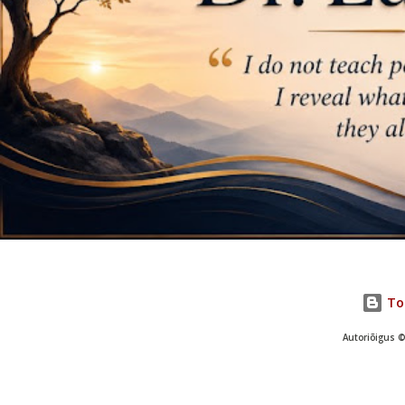
Toe
Autoriõigus ©