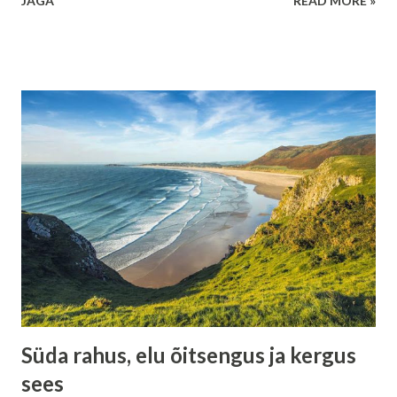
JAGA
READ MORE »
on nagu värvid, mis maalivad sinu teadlikkust. Täna on kõik
sinine, homme punane, ülehomme hall. Ja sa arvad, et see
värv ongi reaalsus. Tegelikult ei ole. Sündmus on vaid värv.
Sina oled lõuend. Kui sa samastud iga värviga, siis elu
muutub väsitavaks. Aga kui sa meenutad, et oled midagi
enamat kui need värvid, siis tekib rahu. Ära usu iga
emotsiooni Eestis ollakse pigem vaoshoitud. Emotsioone ei
näidata alati välja. Aga sees võivad need olla väga tugevad.
Mõnikord usume, et kui tunneme kurbust, siis elu ongi
kurb. Kui tunneme hirmu, siis maailm ongi ohtlik. Aga see ei
ole tõde – see on vaid hetkeline värv. See on nagu ilm. Kui
sajab vihma, ei tähenda see, et päike on kadunud. Ta on
lihtsalt pilve taga. Samam...
Süda rahus, elu õitsengus ja kergus
sees