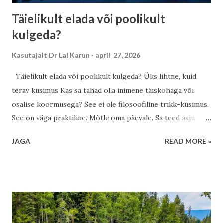
Täielikult elada või poolikult
kulgeda?
Kasutajalt
Dr Lal Karun
aprill 27, 2026
Täielikult elada või poolikult kulgeda? Üks lihtne, kuid
terav küsimus Kas sa tahad olla inimene täiskohaga või
osalise koormusega? See ei ole filosoofiline trikk-küsimus.
See on väga praktiline. Mõtle oma päevale. Sa teed asju
õigesti, oled usaldusväärne, võib-olla isegi efektiivne. Aga
JAGA
READ MORE »
kui tihti oled sa päriselt kohal? Mitte lihtsalt tegemas, vaid
kogemas? Eestis hinnatakse vaikust, iseseisvust ja sisemist
ruumi. See on suur tugevus. Aga vahel muutub see vaikus ka
distantsiks—iseendast, teistest, hetkest. Osalise
koormusega elamine tähendab: elu toimub, aga sina oled
sellest natuke eemal. Vaikne efektiivsus, vaikne väsimus