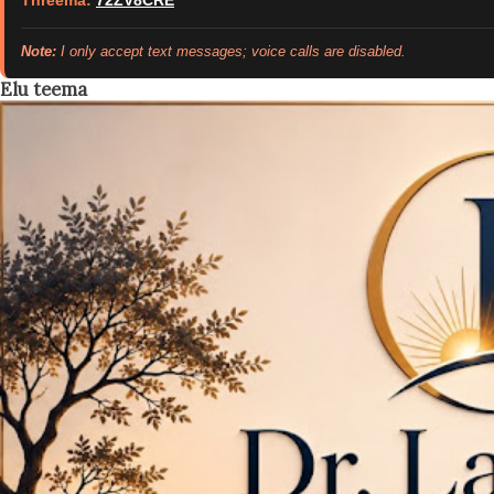
Threema:
72ZV8CRE
Note:
I only accept text messages; voice calls are disabled.
Elu teema