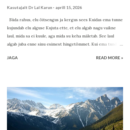
Kasutajalt
Dr Lal Karun
aprill 15, 2026
Süda rahus, elu õitsengus ja kergus sees Kuidas ema tunne
kujundab elu alguse Kujuta ette, et elu algab nagu vaikne
laul, mida sa ei kuule, aga mida su keha mäletab. See laul
algab juba enne sinu esimest hingetõmmet. Kui ema tundis
end turvaliselt, hoituna ja armastatuna, siis see tunne ei
JAGA
READ MORE »
jäänud ainult tema südamesse – see voolas läbi tema keha ja
jõudis ka sinuni. See ei ole midagi müstilist ja samas on see
täiesti müstiline. Keha keemia, hormoonid, energia – kõik
need loovad silla ema ja lapse vahel. Kui ema naeris,
rahunes, tundis tänulikkust, siis see muutus sinu jaoks nagu
soe tekk külmal talveõhtul. Kui aga ema koges stressi,
hirmu või ebakindlust, siis kandus ka see edasi, nagu tuul,
mis vahel ukse vahelt sisse puhub. Aga siin tuleb esimene
hea uudis: see, kust me tuleme, ei pea määrama seda, kuhu