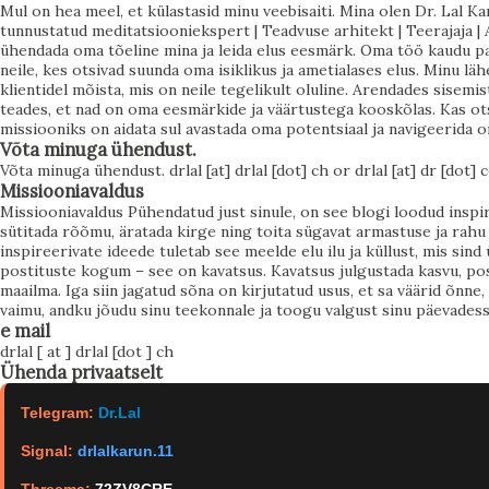
lärmakalt. Ta ei hüüa: “Kuula mind!” Ta on vaikne, lihtne ja
Mul on hea meel, et külastasid minu veebisaiti. Mina olen Dr. Lal Ka
tunnustatud meditatsiooniekspert | Teadvuse arhitekt | Teerajaja | A
sageli nii lähedal, et sa isegi ei märka teda. Näiteks: Tõde
ühendada oma tõeline mina ja leida elus eesmärk. Oma töö kaudu pa
on, et sul on rohkem võimalusi, kui sa arvad. Tõde on, et sa
neile, kes otsivad suunda oma isiklikus ja ametialases elus. Minu l
klientidel mõista, mis on neile tegelikult oluline. Arendades sisemis
ei ole oma mineviku vang. Tõde on, et sinu mõtted
teades, et nad on oma eesmärkide ja väärtustega kooskõlas. Kas ots
kujundavad sinu kogemuse. Aga mõistus… oh, see on nagu
missiooniks on aidata sul avastada oma potentsiaal ja navigeerida 
Võta minuga ühendust.
talvine tu...
Võta minuga ühendust. drlal [at] drlal [dot] ch or drlal [at] dr [dot]
Missiooniavaldus
Missiooniavaldus Pühendatud just sinule, on see blogi loodud insp
sütitada rõõmu, äratada kirge ning toita sügavat armastuse ja rahu t
inspireerivate ideede tuletab see meelde elu ilu ja küllust, mis sin
postituste kogum – see on kavatsus. Kavatsus julgustada kasvu, posi
maailma. Iga siin jagatud sõna on kirjutatud usus, et sa väärid õnne
vaimu, andku jõudu sinu teekonnale ja toogu valgust sinu päevadesse 
e mail
drlal [ at ] drlal [dot ] ch
Ühenda privaatselt
Telegram:
Dr.Lal
Signal:
drlalkarun.11