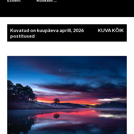
Esileht
Rohkem …
P
Kuvatud on kuupäeva aprill, 2026
KUVA KÕIK
o
postitused
s
t
i
t
u
s
e
d