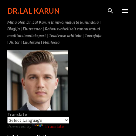
Otse põ
DR.LAL KARUN
Mina olen Dr. Lal Karun Inimvõimaluste kujundaja |
Blogija | Elutreener | Rahvusvaheliselt tunnustatud
meditatsiooniekspert | Teadvuse arhitekt | Teerajaja
| Autor | Luuletaja | Helilooja
Translate
Powered by
Translate