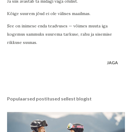
Ja siis avastab ta midagi väga olulist.
Kõige suurem jõud ei ole välises maailmas.
See on inimese enda teadvuses — võimes muuta iga
kogemus sammuks suurema tarkuse, rahu ja sisemise
rikkuse suunas.
JAGA
Populaarsed postitused sellest blogist