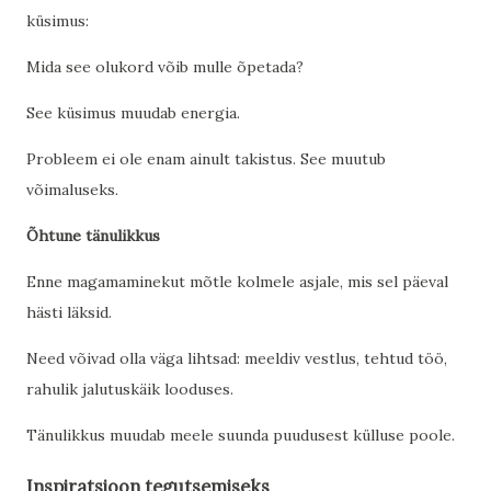
küsimus:
Mida see olukord võib mulle õpetada?
See küsimus muudab energia.
Probleem ei ole enam ainult takistus. See muutub
võimaluseks.
Õhtune tänulikkus
Enne magamaminekut mõtle kolmele asjale, mis sel päeval
hästi läksid.
Need võivad olla väga lihtsad: meeldiv vestlus, tehtud töö,
rahulik jalutuskäik looduses.
Tänulikkus muudab meele suunda puudusest külluse poole.
Inspiratsioon tegutsemiseks