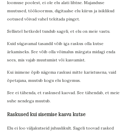
loomuse poolest, ei ole elu alati lihtne. Majanduse
muutused, töökoormus, digitaalse elu kiirus ja isiklikud
ootused võivad vahel tekitada pinget.
Sellistel hetkedel tundub sageli, et elu on meie vastu.
Kuid sügavamal tasandil võib iga raskus olla kutse
ärkamiseks. See võib olla võimalus märgata midagi enda
sees, mis vajab muutumist või kasvamist.
Kui inimene õpib nägema raskusi mitte karistusena, vaid
õpetajana, muutub kogu elu kogemus.
See ei tähenda, et raskused kaovad. See tähendab, et meie
suhe nendega muutub.
Raskused kui sisemise kasvu kutse
Elu ei loo väljakutseid juhuslikult. Sageli toovad rasked