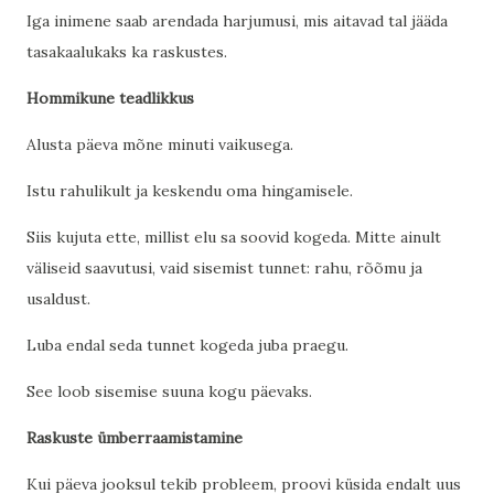
Iga inimene saab arendada harjumusi, mis aitavad tal jääda
tasakaalukaks ka raskustes.
Hommikune teadlikkus
Alusta päeva mõne minuti vaikusega.
Istu rahulikult ja keskendu oma hingamisele.
Siis kujuta ette, millist elu sa soovid kogeda. Mitte ainult
väliseid saavutusi, vaid sisemist tunnet: rahu, rõõmu ja
usaldust.
Luba endal seda tunnet kogeda juba praegu.
See loob sisemise suuna kogu päevaks.
Raskuste ümberraamistamine
Kui päeva jooksul tekib probleem, proovi küsida endalt uus