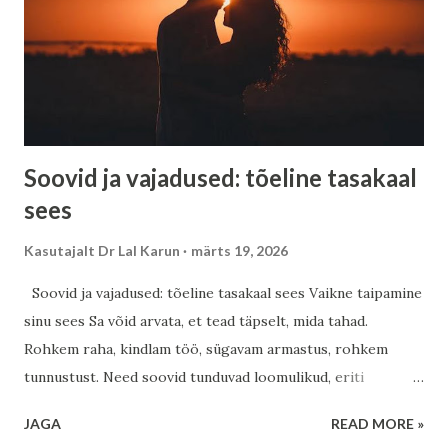
hea uudis: see, kust me tuleme, ei pea määrama seda, kuhu
me läheme. Eesti rahu ja sisemine vaikus Eestlane on oma
loomult vaikne vaatleja. Metsad, rabad ja meri on õpetanud
sind kuulama vaikust. Ja selles vaikuses on peidus suur
jõud....
Soovid ja vajadused: tõeline tasakaal
sees
Kasutajalt
Dr Lal Karun
märts 19, 2026
Soovid ja vajadused: tõeline tasakaal sees Vaikne taipamine
sinu sees Sa võid arvata, et tead täpselt, mida tahad.
Rohkem raha, kindlam töö, sügavam armastus, rohkem
tunnustust. Need soovid tunduvad loomulikud, eriti
ühiskonnas, kus hinnatakse stabiilsust, ettevaatlikkust ja
JAGA
READ MORE »
järjepidevat edenemist. Eestis on tugev tööeetika ja vaikne