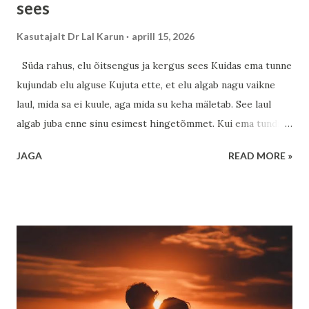
sees
Kasutajalt
Dr Lal Karun
aprill 15, 2026
Süda rahus, elu õitsengus ja kergus sees Kuidas ema tunne
kujundab elu alguse Kujuta ette, et elu algab nagu vaikne
laul, mida sa ei kuule, aga mida su keha mäletab. See laul
algab juba enne sinu esimest hingetõmmet. Kui ema tundis
end turvaliselt, hoituna ja armastatuna, siis see tunne ei
JAGA
READ MORE »
jäänud ainult tema südamesse – see voolas läbi tema keha ja
jõudis ka sinuni. See ei ole midagi müstilist ja samas on see
täiesti müstiline. Keha keemia, hormoonid, energia – kõik
need loovad silla ema ja lapse vahel. Kui ema naeris,
rahunes, tundis tänulikkust, siis see muutus sinu jaoks nagu
soe tekk külmal talveõhtul. Kui aga ema koges stressi,
hirmu või ebakindlust, siis kandus ka see edasi, nagu tuul,
mis vahel ukse vahelt sisse puhub. Aga siin tuleb esimene