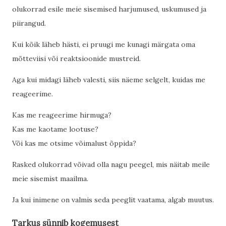
olukorrad esile meie sisemised harjumused, uskumused ja
piirangud.
Kui kõik läheb hästi, ei pruugi me kunagi märgata oma
mõtteviisi või reaktsioonide mustreid.
Aga kui midagi läheb valesti, siis näeme selgelt, kuidas me
reageerime.
Kas me reageerime hirmuga?
Kas me kaotame lootuse?
Või kas me otsime võimalust õppida?
Rasked olukorrad võivad olla nagu peegel, mis näitab meile
meie sisemist maailma.
Ja kui inimene on valmis seda peeglit vaatama, algab muutus.
Tarkus sünnib kogemusest