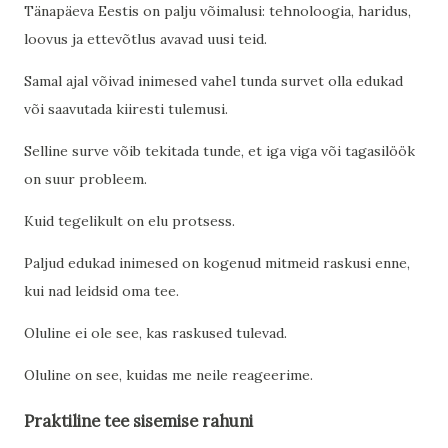
Tänapäeva Eestis on palju võimalusi: tehnoloogia, haridus,
loovus ja ettevõtlus avavad uusi teid.
Samal ajal võivad inimesed vahel tunda survet olla edukad
või saavutada kiiresti tulemusi.
Selline surve võib tekitada tunde, et iga viga või tagasilöök
on suur probleem.
Kuid tegelikult on elu protsess.
Paljud edukad inimesed on kogenud mitmeid raskusi enne,
kui nad leidsid oma tee.
Oluline ei ole see, kas raskused tulevad.
Oluline on see, kuidas me neile reageerime.
Praktiline tee sisemise rahuni