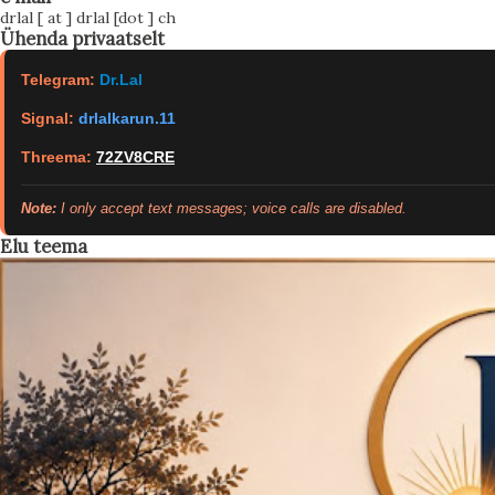
drlal [ at ] drlal [dot ] ch
Ühenda privaatselt
Telegram:
Dr.Lal
Signal:
drlalkarun.11
Threema:
72ZV8CRE
Note:
I only accept text messages; voice calls are disabled.
Elu teema