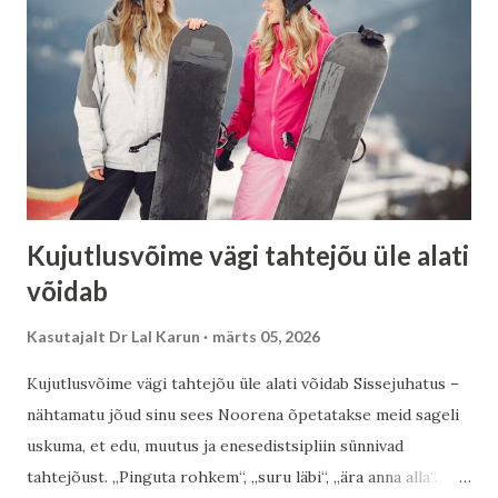
Kujutlusvõime vägi tahtejõu üle alati
võidab
Kasutajalt
Dr Lal Karun
märts 05, 2026
Kujutlusvõime vägi tahtejõu üle alati võidab Sissejuhatus –
nähtamatu jõud sinu sees Noorena õpetatakse meid sageli
uskuma, et edu, muutus ja enesedistsipliin sünnivad
tahtejõust. „Pinguta rohkem“, „suru läbi“, „ära anna alla“.