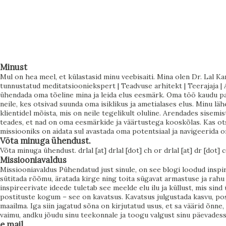
visadus, kuid sageli peitub selle all ka sisemine pinge –
tunne, et alati peab püüdlema millegi enama poole. Aga
kuula nüüd hoolikalt: see, mida sa tahad, ei ole alati see,
mida sa tegelikult vajad. See ei tähenda, et su soovid oleksid
valed. See tähendab, et nende taga on sügavam kutse –
Minust
Mul on hea meel, et külastasid minu veebisaiti. Mina olen Dr. Lal Ka
sisemine vajadus, mis ootab avastamist. Ja kui sa õpid seda
tunnustatud meditatsiooniekspert | Teadvuse arhitekt | Teerajaja | A
kuulama, hakkab su elu liikuma kerguse, voolamise ja
ühendada oma tõeline mina ja leida elus eesmärk. Oma töö kaudu pa
neile, kes otsivad suunda oma isiklikus ja ametialases elus. Minu l
külluse suunas. Soovi ja vajaduse erinevus Soov tekib sageli
klientidel mõista, mis on neile tegelikult oluline. Arendades sisemis
välisest maailmast. Sa näed, mida teised saavutavad, mida
teades, et nad on oma eesmärkide ja väärtustega kooskõlas. Kas ots
missiooniks on aidata sul avastada oma potentsiaal ja navigeerida 
ühiskond väärtustab, ja lood endale eesmärke selle põhjal.
Võta minuga ühendust.
Sa tahad rohkem, sest sulle on õpetatud, et rohkem
Võta minuga ühendust. drlal [at] drlal [dot] ch or drlal [at] dr [dot]
Missiooniavaldus
tähendab parem. Vaj...
Missiooniavaldus Pühendatud just sinule, on see blogi loodud insp
sütitada rõõmu, äratada kirge ning toita sügavat armastuse ja rahu t
inspireerivate ideede tuletab see meelde elu ilu ja küllust, mis sin
postituste kogum – see on kavatsus. Kavatsus julgustada kasvu, posi
maailma. Iga siin jagatud sõna on kirjutatud usus, et sa väärid õnne
vaimu, andku jõudu sinu teekonnale ja toogu valgust sinu päevadesse 
e mail