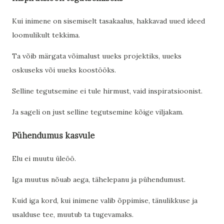
Kui inimene on sisemiselt tasakaalus, hakkavad uued ideed
loomulikult tekkima.
Ta võib märgata võimalust uueks projektiks, uueks
oskuseks või uueks koostööks.
Selline tegutsemine ei tule hirmust, vaid inspiratsioonist.
Ja sageli on just selline tegutsemine kõige viljakam.
Pühendumus kasvule
Elu ei muutu üleöö.
Iga muutus nõuab aega, tähelepanu ja pühendumust.
Kuid iga kord, kui inimene valib õppimise, tänulikkuse ja
usalduse tee, muutub ta tugevamaks.