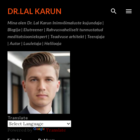
Otse põ
DR.LAL KARUN
Mina olen Dr. Lal Karun Inimvõimaluste kujundaja |
Blogija | Elutreener | Rahvusvaheliselt tunnustatud
meditatsiooniekspert | Teadvuse arhitekt | Teerajaja
| Autor | Luuletaja | Helilooja
Translate
Powered by
Translate