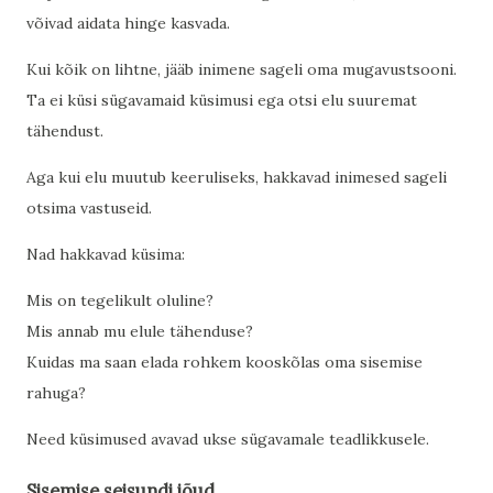
võivad aidata hinge kasvada.
Kui kõik on lihtne, jääb inimene sageli oma mugavustsooni.
Ta ei küsi sügavamaid küsimusi ega otsi elu suuremat
tähendust.
Aga kui elu muutub keeruliseks, hakkavad inimesed sageli
otsima vastuseid.
Nad hakkavad küsima:
Mis on tegelikult oluline?
Mis annab mu elule tähenduse?
Kuidas ma saan elada rohkem kooskõlas oma sisemise
rahuga?
Need küsimused avavad ukse sügavamale teadlikkusele.
Sisemise seisundi jõud