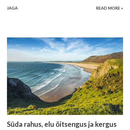
Kuid vaimne ja müstiline tarkus osutab millelegi sügavamale
JAGA
READ MORE »
ja vaiksemale: alati võidab kujutlusvõime tahtejõu üle, ilma
eranditeta . See ei tähenda, et tahe oleks kasutu. See
tähendab, et tahe on pime ilma kujutluseta. Kujutlus loob
suuna, tahe järgneb. Kui need kaks on vastuolus, võidab alati
see, mida su sisemine pilt toidab. Mis on kujutlusvõime
tegelikult Kujutlusvõime ei ole lihtsalt fantaasia või
unistamine. See on sisemine keel, mille kaudu teadvus
suhtleb kehaga ja eluga. Kõik, mida sa sügaval sisimas pead
võimalikuks, tõeliseks või vältimatuks, on kujutlus. Kujutlus
ei küsi luba. Ta töötab pidevalt, ka siis, kui sa seda ei märka.
Ja just seetõttu on ta nii võimas. Tahtejõu piirid Tahtejõud
on pingutus. See on otsus sundida end tegema midagi
hoolimata s...
Süda rahus, elu õitsengus ja kergus