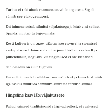
Tarkus ei teki ainult raamatutest või loengutest. Sageli
sünnib see elukogemusest.
Kui inimene seisab silmitsi väljakutsega ja leiab viisi sellest
õppida, muutub ta tugevamaks.
Eesti kultuuris on tugev väärtus iseseisvusel ja sisemisel
vastupidavusel. Inimesed on harjunud töötama vaikselt ja
pühendunult, isegi siis, kui tingimused ei ole ideaalsed.
See omadus on suur tugevus.
Kui sellele lisada teadlikkus oma mõtetest ja tunnetest, võib
iga raskus muutuda sammuks suurema tarkuse suunas.
Hingeline kasv läbi väljakutsete
Paljud vaimsed traditsioonid räägivad sellest, et raskused