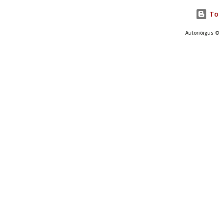
Toe
Autoriõigus ©