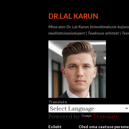
DR.LAL KARUN
Mina olen Dr. Lal Karun Inimvõimaluste kujunda
meditatsiooniekspert | Teadvuse arhitekt | Teera
Translate
Powered by
Translate
Esileht
Oled oma saatuse pereme