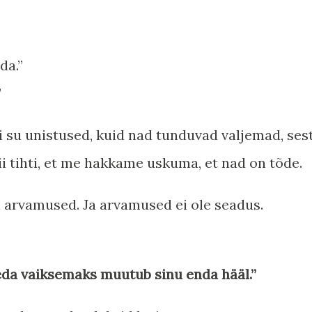
da.”
”
su unistused, kuid nad tunduvad valjemad, ses
nii tihti, et me hakkame uskuma, et nad on tõde.
n arvamused. Ja arvamused ei ole seadus.
eda vaiksemaks muutub sinu enda hääl.”