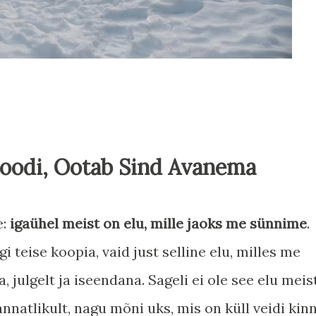
ooodi, Ootab Sind Avanema
e:
igaühel meist on elu, mille jaoks me sünnime
.
gi teise koopia, vaid just selline elu, milles me
 julgelt ja iseendana. Sageli ei ole see elu meis
annatlikult, nagu mõni uks, mis on küll veidi kinn