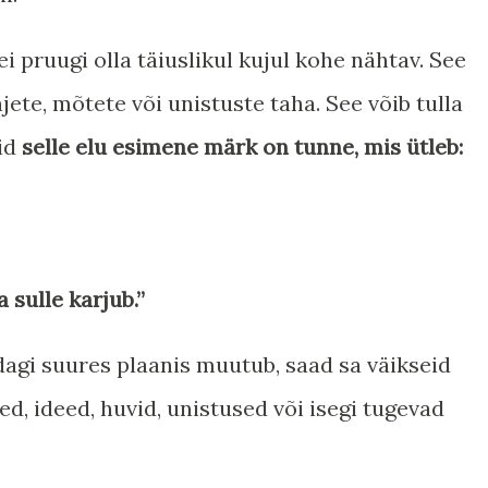
 ei pruugi olla täiuslikul kujul kohe nähtav. See
hjete, mõtete või unistuste taha. See võib tulla
uid
selle elu esimene märk on tunne, mis ütleb:
a sulle karjub.”
dagi suures plaanis muutub, saad sa väikseid
d, ideed, huvid, unistused või isegi tugevad