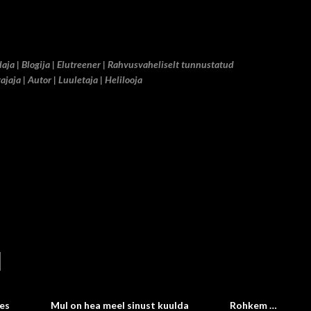
Otse põhisisu juurde
ja | Blogija | Elutreener | Rahvusvaheliselt tunnustatud
jaja | Autor | Luuletaja | Helilooja
es
Mul on hea meel sinust kuulda
Rohkem …