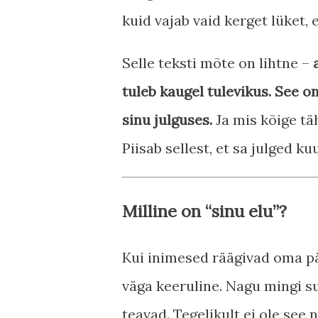
kuid vajab vaid kerget lüket, 
Selle teksti mõte on lihtne –
tuleb kaugel tulevikus. See on
sinu julguses.
Ja mis kõige täh
Piisab sellest, et sa julged ku
Milline on “sinu elu”?
Kui inimesed räägivad oma pä
väga keeruline. Nagu mingi s
teavad. Tegelikult ei ole see ni