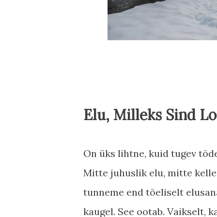
Elu, Milleks Sind L
On üks lihtne, kuid tugev tõd
Mitte juhuslik elu, mitte kelle
tunneme end tõeliselt elusana,
kaugel. See ootab. Vaikselt, k