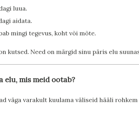
dagi luua.
dagi aidata.
bab mingi tegevus, koht või mõte.
on kutsed. Need on märgid sinu päris elu suunas
a elu, mis meid ootab?
vad väga varakult kuulama väliseid hääli rohkem