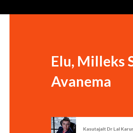
Elu, Milleks
Avanema
Kasutajalt
Dr Lal Karu