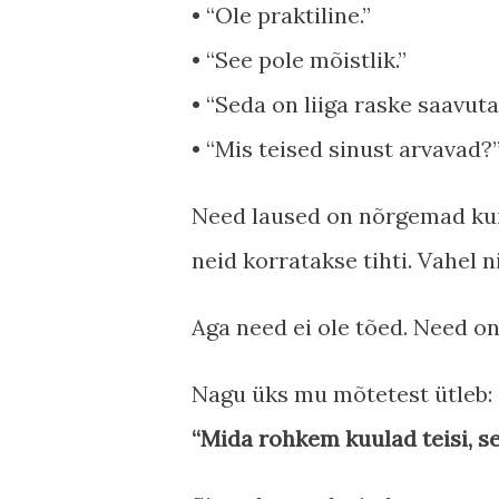
• “Ole praktiline.”
• “See pole mõistlik.”
• “Seda on liiga raske saavuta
• “Mis teised sinust arvavad?
Need laused on nõrgemad kui 
neid korratakse tihti. Vahel 
Aga need ei ole tõed. Need o
Nagu üks mu mõtetest ütleb:
“Mida rohkem kuulad teisi, s