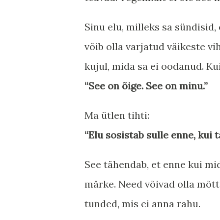
Sinu elu, milleks sa sündisid,
võib olla varjatud väikeste vi
kujul, mida sa ei oodanud. K
“See on õige. See on minu.”
Ma ütlen tihti:
“Elu sosistab sulle enne, kui t
See tähendab, et enne kui mi
märke. Need võivad olla mõtte
tunded, mis ei anna rahu.