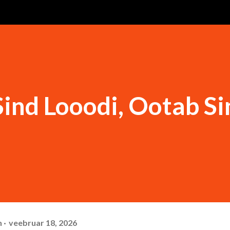
 Sind Looodi, Ootab S
n
veebruar 18, 2026