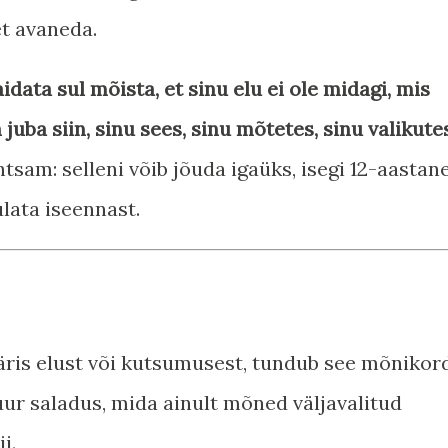
et avaneda.
aidata sul mõista, et sinu elu ei ole midagi, mis
 juba siin, sinu sees, sinu mõtetes, sinu valikute
tsam: selleni võib jõuda igaüks, isegi 12-aastane
ulata iseennast.
ris elust või kutsumusest, tundub see mõnikor
uur saladus, mida ainult mõned väljavalitud
i.